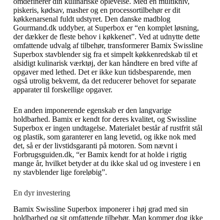
omdefinerer din kulinariske oplevelse. Med en multikniv,
piskeris, kødsav, masher og en processortilbehør er dit
køkkenarsenal fuldt udstyret. Den danske madblog
Gourmand.dk uddyber, at Superbox er “en komplet løsning,
der dækker de fleste behov i køkkenet”. Ved at udnytte dette
omfattende udvalg af tilbehør, transformerer Bamix Swissline
Superbox stavblender sig fra et simpelt køkkenredskab til et
alsidigt kulinarisk værktøj, der kan håndtere en bred vifte af
opgaver med lethed. Det er ikke kun tidsbesparende, men
også utrolig bekvemt, da det reducerer behovet for separate
apparater til forskellige opgaver.
En anden imponerende egenskab er den langvarige
holdbarhed. Bamix er kendt for deres kvalitet, og Swissline
Superbox er ingen undtagelse. Materialet består af rustfrit stål
og plastik, som garanterer en lang levetid, og ikke nok med
det, så er der livstidsgaranti på motoren. Som nævnt i
Forbrugsguiden.dk, “er Bamix kendt for at holde i rigtig
mange år, hvilket betyder at du ikke skal ud og investere i en
ny stavblender lige foreløbig”.
En dyr investering
Bamix Swissline Superbox imponerer i høj grad med sin
holdbarhed og sit omfattende tilbehør. Man kommer dog ikke