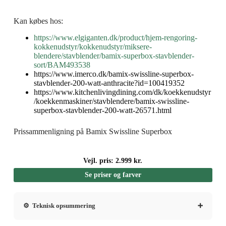
Kan købes hos:
https://www.elgiganten.dk/product/hjem-rengoring-
kokkenudstyr/kokkenudstyr/miksere-
blendere/stavblender/bamix-superbox-stavblender-
sort/BAM493538
https://www.imerco.dk/bamix-swissline-superbox-
stavblender-200-watt-anthracite?id=100419352
https://www.kitchenlivingdining.com/dk/koekkenudstyr
/koekkenmaskiner/stavblendere/bamix-swissline-
superbox-stavblender-200-watt-26571.html
Prissammenligning på Bamix Swissline Superbox
Vejl. pris: 2.999 kr.
Se priser og farver
⚙ Teknisk opsummering
Bamix Swissline Superbox - Test/Anmeldelse -