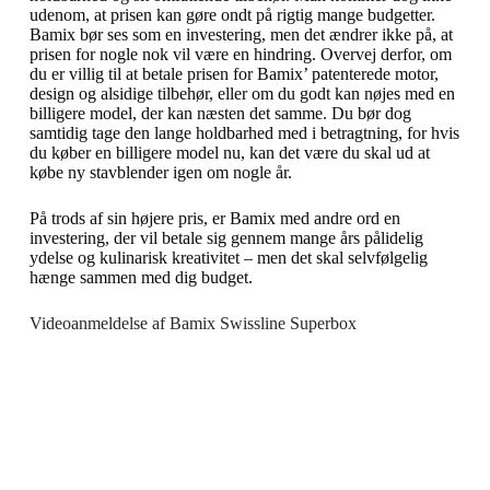
udenom, at prisen kan gøre ondt på rigtig mange budgetter.
Bamix bør ses som en investering, men det ændrer ikke på, at
prisen for nogle nok vil være en hindring. Overvej derfor, om
du er villig til at betale prisen for Bamix’ patenterede motor,
design og alsidige tilbehør, eller om du godt kan nøjes med en
billigere model, der kan næsten det samme. Du bør dog
samtidig tage den lange holdbarhed med i betragtning, for hvis
du køber en billigere model nu, kan det være du skal ud at
købe ny stavblender igen om nogle år.
På trods af sin højere pris, er Bamix med andre ord en
investering, der vil betale sig gennem mange års pålidelig
ydelse og kulinarisk kreativitet – men det skal selvfølgelig
hænge sammen med dig budget.
Videoanmeldelse af Bamix Swissline Superbox