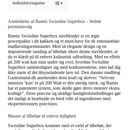
Indholdsfortegnelse
Anmeldelse af Bamix Swissline Superbox – bedste
premiumvalg
Bamix Swissline Superbox stavblender er en ægte
powerpakke i dit køkken og et must-have for de entusiastiske
madlavningsentusiaster. Med sit elegante design og en
imponerende samling af tilbehør sikrer denne stavblender, at
du er klædt på til enhver kulinarisk udfordring. Med en effekt
på 200 watt kan man undre sig over, hvordan Swissline
Superbox sammenligner sig med konkurrenterne, men lad dig
ikke narre af det tilsyneladende lave tal. Den danske madblog
Gastromand.dk anerkender dens kraft og skriver: “Selvom
motoren ’kun’ er på 200 Watt er den utrolig stærk, og Bamix
har et patenteret system, som skulle gøre deres motorer ekstra
kraftige”. Dens præcise og alsidige hastighedsindstillinger gør
det muligt at bearbejde en bred vifte af ingredienser med
ekspertniveauets præcision.
Masser af tilbehør til enhver lejlighed
Swissline Superbox kommer med et væld af tilbehør, der