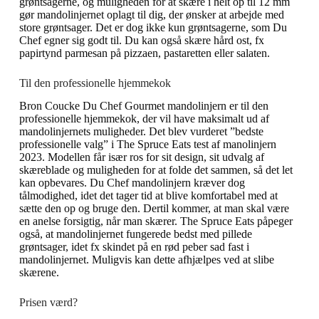
grøntsagerne, og muligheden for at skære i helt op til 12 mm
gør mandolinjernet oplagt til dig, der ønsker at arbejde med
store grøntsager. Det er dog ikke kun grøntsagerne, som Du
Chef egner sig godt til. Du kan også skære hård ost, fx
papirtynd parmesan på pizzaen, pastaretten eller salaten.
Til den professionelle hjemmekok
Bron Coucke Du Chef Gourmet mandolinjern er til den
professionelle hjemmekok, der vil have maksimalt ud af
mandolinjernets muligheder. Det blev vurderet ”bedste
professionelle valg” i The Spruce Eats test af manolinjern
2023. Modellen får især ros for sit design, sit udvalg af
skæreblade og muligheden for at folde det sammen, så det let
kan opbevares. Du Chef mandolinjern kræver dog
tålmodighed, idet det tager tid at blive komfortabel med at
sætte den op og bruge den. Dertil kommer, at man skal være
en anelse forsigtig, når man skærer. The Spruce Eats påpeger
også, at mandolinjernet fungerede bedst med pillede
grøntsager, idet fx skindet på en rød peber sad fast i
mandolinjernet. Muligvis kan dette afhjælpes ved at slibe
skærene.
Prisen værd?