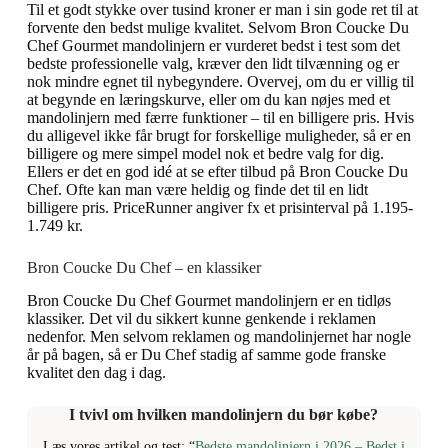
Til et godt stykke over tusind kroner er man i sin gode ret til at
forvente den bedst mulige kvalitet. Selvom Bron Coucke Du
Chef Gourmet mandolinjern er vurderet bedst i test som det
bedste professionelle valg, kræver den lidt tilvænning og er
nok mindre egnet til nybegyndere. Overvej, om du er villig til
at begynde en læringskurve, eller om du kan nøjes med et
mandolinjern med færre funktioner – til en billigere pris. Hvis
du alligevel ikke får brugt for forskellige muligheder, så er en
billigere og mere simpel model nok et bedre valg for dig.
Ellers er det en god idé at se efter tilbud på Bron Coucke Du
Chef. Ofte kan man være heldig og finde det til en lidt
billigere pris. PriceRunner angiver fx et prisinterval på 1.195-
1.749 kr.
Bron Coucke Du Chef
–
en klassiker
Bron Coucke Du Chef Gourmet mandolinjern er en tidløs
klassiker. Det vil du sikkert kunne genkende i reklamen
nedenfor. Men selvom reklamen og mandolinjernet har nogle
år på bagen, så er Du Chef stadig af samme gode franske
kvalitet den dag i dag.
I tvivl om hvilken mandolinjern du bør købe?
Læs vores artikel og test: “
Bedste mandolinjern i 2026 – Bedst i