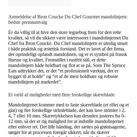
Anmeldelse af Bron Coucke Du Chef Gourmet mandolinjern:
bedste premiumvalg
Er du villig til at hive den store tegnebog frem for den rette
kvalitet, så vil du sikkert være interesseret i mandolinjernet Du
Chef fra Bron Coucke. Du Chef mandolinjern er utrolig smart
i både praktisk og æstetisk forstand. Det er lavet af det firma,
der oprindeligt opfandt mandolinen, og er
et symbol på fransk
finesse og kvalitet. Fremstillet i rustfrit stål, er dette
mandolinjern både holdbart og flot at se på. Som The Spruce
Eats udtrykker det, er det “et professionelt værktøj, der er
bygget til at holde” og “et af de mest holdbare og robuste
mandolinjern på markedet”.
Et væld af muligheder med flere forskellige skæreblade
Mandolinjernet kommer med to faste skæreblade (et rillet og et
glat) og fire forskellige strimleblade, der kan lave strimler i 2,
4, 7 eller 10 mm. Skæretykkelsen kan desuden justeres fra 0-
12 mm, så der er rig mulighed for at indstille mandolinjernet
efter enhver ret. Det lille håndtag, der sættes på grøntsagerne,
sørger for at processen foregår sikkert, når du skærer