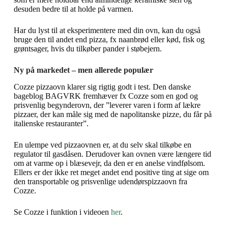
desuden bedre til at holde på varmen.
Har du lyst til at eksperimentere med din ovn, kan du også
bruge den til andet end pizza, fx naanbrød eller kød, fisk og
grøntsager, hvis du tilkøber pander i støbejern.
Ny på markedet – men allerede populær
Cozze pizzaovn klarer sig rigtig godt i test. Den danske
bageblog BAGVRK fremhæver fx Cozze som en god og
prisvenlig begynderovn, der ”leverer varen i form af lækre
pizzaer, der kan måle sig med de napolitanske pizze, du får på
italienske restauranter”.
En ulempe ved pizzaovnen er, at du selv skal tilkøbe en
regulator til gasdåsen. Derudover kan ovnen være længere tid
om at varme op i blæsevejr, da den er en anelse vindfølsom.
Ellers er der ikke ret meget andet end positive ting at sige om
den transportable og prisvenlige udendørspizzaovn fra
Cozze.
Se Cozze i funktion i videoen
her
.