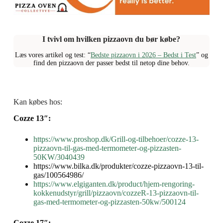
I tvivl om hvilken pizzaovn du bør købe?
Læs vores artikel og test: “
Bedste pizzaovn i 2026 – Bedst i Test
” og
find den pizzaovn der passer bedst til netop dine behov.
Kan købes hos:
Cozze 13″:
https://www.proshop.dk/Grill-og-tilbehoer/cozze-13-
pizzaovn-til-gas-med-termometer-og-pizzasten-
50KW/3040439
https://www.bilka.dk/produkter/cozze-pizzaovn-13-til-
gas/100564986/
https://www.elgiganten.dk/product/hjem-rengoring-
kokkenudstyr/grill/pizzaovn/cozzeR-13-pizzaovn-til-
gas-med-termometer-og-pizzasten-50kw/500124
Cozze 17″: