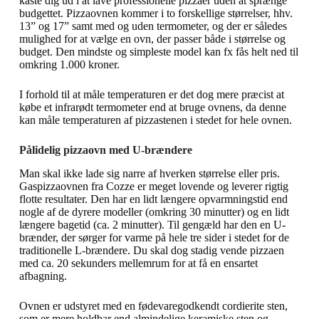
kaste dig ud i at lave professionelle pizzaer uden at sprænge
budgettet. Pizzaovnen kommer i to forskellige størrelser, hhv.
13” og 17” samt med og uden termometer, og der er således
mulighed for at vælge en ovn, der passer både i størrelse og
budget. Den mindste og simpleste model kan fx fås helt ned til
omkring 1.000 kroner.
I forhold til at måle temperaturen er det dog mere præcist at
købe et infrarødt termometer end at bruge ovnens, da denne
kan måle temperaturen af pizzastenen i stedet for hele ovnen.
Pålidelig pizzaovn med U-brændere
Man skal ikke lade sig narre af hverken størrelse eller pris.
Gaspizzaovnen fra Cozze er meget lovende og leverer rigtig
flotte resultater. Den har en lidt længere opvarmningstid end
nogle af de dyrere modeller (omkring 30 minutter) og en lidt
længere bagetid (ca. 2 minutter). Til gengæld har den en U-
brænder, der sørger for varme på hele tre sider i stedet for de
traditionelle L-brændere. Du skal dog stadig vende pizzaen
med ca. 20 sekunders mellemrum for at få en ensartet
afbagning.
Ovnen er udstyret med en fødevaregodkendt cordierite sten,
som er mere holdbar end almindelige keramiske sten og