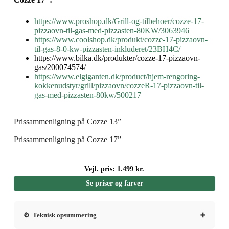
https://www.proshop.dk/Grill-og-tilbehoer/cozze-17-
pizzaovn-til-gas-med-pizzasten-80KW/3063946
https://www.coolshop.dk/produkt/cozze-17-pizzaovn-
til-gas-8-0-kw-pizzasten-inkluderet/23BH4C/
https://www.bilka.dk/produkter/cozze-17-pizzaovn-
gas/200074574/
https://www.elgiganten.dk/product/hjem-rengoring-
kokkenudstyr/grill/pizzaovn/cozzeR-17-pizzaovn-til-
gas-med-pizzasten-80kw/500217
Prissammenligning på Cozze 13”
Prissammenligning på Cozze 17”
Vejl. pris: 1.499 kr.
Se priser og farver
⚙ Teknisk opsummering