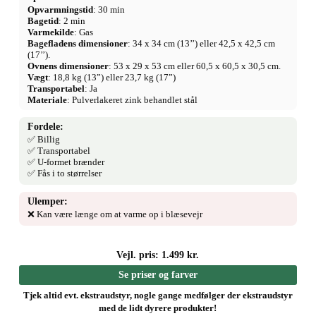
Opvarmningstid
: 30 min
Bagetid
: 2 min
Varmekilde
: Gas
Bagefladens dimensioner
: 34 x 34 cm (13’’) eller 42,5 x 42,5 cm
(17’’).
Ovnens dimensioner
: 53 x 29 x 53 cm eller 60,5 x 60,5 x 30,5 cm.
Vægt
: 18,8 kg (13”) eller 23,7 kg (17”)
Transportabel
: Ja
Materiale
: Pulverlakeret zink behandlet stål
Fordele:
✅ Billig
✅ Transportabel
✅ U-formet brænder
✅ Fås i to størrelser
Ulemper:
❌ Kan være længe om at varme op i blæsevejr
Vejl. pris: 1.499 kr.
Se priser og farver
Tjek altid evt. ekstraudstyr, nogle gange medfølger der ekstraudstyr
med de lidt dyrere produkter!