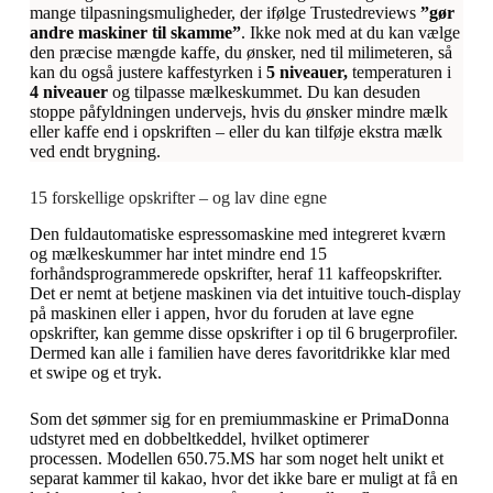
mange tilpasningsmuligheder, der ifølge Trustedreviews
”gør
andre maskiner til skamme”
. Ikke nok med at du kan vælge
den præcise mængde kaffe, du ønsker, ned til milimeteren, så
kan du også justere kaffestyrken i
5 niveauer,
temperaturen i
4 niveauer
og tilpasse mælkeskummet. Du kan desuden
stoppe påfyldningen undervejs, hvis du ønsker mindre mælk
eller kaffe end i opskriften – eller du kan tilføje ekstra mælk
ved endt brygning.
15 forskellige opskrifter – og lav dine egne
Den fuldautomatiske espressomaskine med integreret kværn
og mælkeskummer har intet mindre end 15
forhåndsprogrammerede opskrifter, heraf 11 kaffeopskrifter.
Det er nemt at betjene maskinen via det intuitive touch-display
på maskinen eller i appen, hvor du foruden at lave egne
opskrifter, kan gemme disse opskrifter i op til 6 brugerprofiler.
Dermed kan alle i familien have deres favoritdrikke klar med
et swipe og et tryk.
Som det sømmer sig for en premiummaskine er PrimaDonna
udstyret med en dobbeltkeddel, hvilket optimerer
processen. Modellen 650.75.MS har som noget helt unikt et
separat kammer til kakao, hvor det ikke bare er muligt at få en