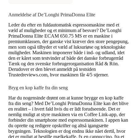
Anmeldelse af De’Longhi PrimaDonna Elite
Leder du efter en fuldautomatisk espressomaskine med et
væld af muligheder og et minimum af besvær? De’Longhi
PrimaDonna Elite ECAM 650.75 MS er en maskine i
premiumklassen, der ganske vist kræver den store pengepung,
men som også tilbyder et væld af luksuriøse og teknologiske
muligheder. Maskinen imponerer både i ind- og udland, idet
den er kåret som testvinder af både det danske forbrugerråd
Tænk og den svenske forbrugerorganisation Råd & Rön.
Derudover er den blevet anmeldt på testsiden
Trustedreviews.com, hvor maskinen får 4/5 stjerner.
Bryg en kop kaffe fra din seng
Har du nogensinde drømt om at kunne brygge en kop kaffe
fra din seng? Med De’Longhi PrimaDonna Elite kan det blive
en realitet – i hvert fald hvis du er lidt forudseende. Det er
nemlig muligt at styre maskinen via en Coffee Link-app, der
forbinder din smartphone med espressomaskinen. I appen kan
du oprette og redigere opskrifter og altså igangsætte
brygningen. Teknologien er dog endnu ikke nået dertil, hvor
det er muligt at bestille mælkekaffe, fx en cappuccino, fra et