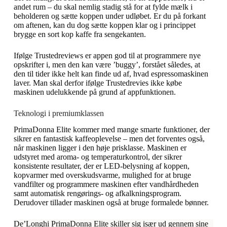
andet rum – du skal nemlig stadig stå for at fylde mælk i
beholderen og sætte koppen under udløbet. Er du på forkant
om aftenen, kan du dog sætte koppen klar og i princippet
brygge en sort kop kaffe fra sengekanten.
Ifølge Trustedreviews er appen god til at programmere nye
opskrifter i, men den kan være ’buggy’, forstået således, at
den til tider ikke helt kan finde ud af, hvad espressomaskinen
laver. Man skal derfor ifølge Trustedrevies ikke købe
maskinen udelukkende på grund af appfunktionen.
Teknologi i premiumklassen
PrimaDonna Elite kommer med mange smarte funktioner, der
sikrer en fantastisk kaffeoplevelse – men det forventes også,
når maskinen ligger i den høje prisklasse. Maskinen er
udstyret med aroma- og temperaturkontrol, der sikrer
konsistente resultater, der er LED-belysning af koppen,
kopvarmer med overskudsvarme, mulighed for at bruge
vandfilter og programmere maskinen efter vandhårdheden
samt automatisk rengørings- og afkalkningsprogram.
Derudover tillader maskinen også at bruge formalede bønner.
De’Longhi PrimaDonna Elite skiller sig især ud gennem sine