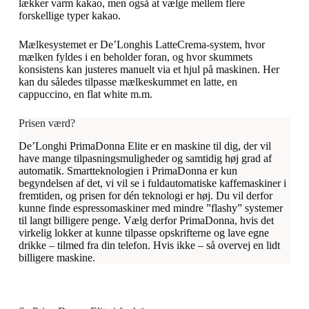
lækker varm kakao, men også at vælge mellem flere
forskellige typer kakao.
Mælkesystemet er De’Longhis LatteCrema-system, hvor
mælken fyldes i en beholder foran, og hvor skummets
konsistens kan justeres manuelt via et hjul på maskinen. Her
kan du således tilpasse mælkeskummet en latte, en
cappuccino, en flat white m.m.
Prisen værd?
De’Longhi PrimaDonna Elite er en maskine til dig, der vil
have mange tilpasningsmuligheder og samtidig høj grad af
automatik. Smartteknologien i PrimaDonna er kun
begyndelsen af det, vi vil se i fuldautomatiske kaffemaskiner i
fremtiden, og prisen for dén teknologi er høj. Du vil derfor
kunne finde espressomaskiner med mindre ”flashy” systemer
til langt billigere penge. Vælg derfor PrimaDonna, hvis det
virkelig lokker at kunne tilpasse opskrifterne og lave egne
drikke – tilmed fra din telefon. Hvis ikke – så overvej en lidt
billigere maskine.