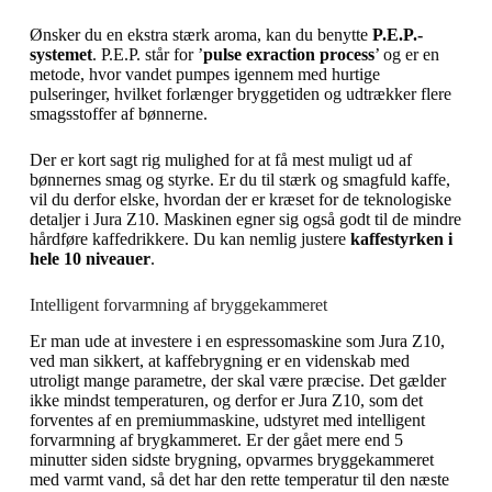
Ønsker du en ekstra stærk aroma, kan du benytte
P.E.P.-
systemet
. P.E.P. står for ’
pulse exraction process
’ og er en
metode, hvor vandet pumpes igennem med hurtige
pulseringer, hvilket forlænger bryggetiden og udtrækker flere
smagsstoffer af bønnerne.
Der er kort sagt rig mulighed for at få mest muligt ud af
bønnernes smag og styrke. Er du til stærk og smagfuld kaffe,
vil du derfor elske, hvordan der er kræset for de teknologiske
detaljer i Jura Z10. Maskinen egner sig også godt til de mindre
hårdføre kaffedrikkere. Du kan nemlig justere
kaffestyrken i
hele 10 niveauer
.
Intelligent forvarmning af bryggekammeret
Er man ude at investere i en espressomaskine som Jura Z10,
ved man sikkert, at kaffebrygning er en videnskab med
utroligt mange parametre, der skal være præcise. Det gælder
ikke mindst temperaturen, og derfor er Jura Z10, som det
forventes af en premiummaskine, udstyret med intelligent
forvarmning af brygkammeret. Er der gået mere end 5
minutter siden sidste brygning, opvarmes bryggekammeret
med varmt vand, så det har den rette temperatur til den næste