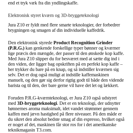
end et tryk væk fra din yndlingskaffe.
Elektronisk styret kværn og 3D-bryggeteknologi
Jura Z10 er fyldt med flere smarte teknologier, der forbedrer
brygningen og smagen af din individuelle kaffedrik.
Den elektronisk styrede
Product Recognition Grinder
(P.R.G.)
kan genkende forskellige typer bønner og kværner
lige præcis den mængde, der passer til den ønskede kop kaffe.
Med Jura Z10 slipper du for besværet med at sætte dig ind i
den viden, der ligger bag opskriften på en perfekt kop kaffe –
her trykker du bare på en knap, og så indstiller kværnen sig
selv. Det er dog også muligt at indstille kaffemaskinen
manuelt, og den gør sig derfor rigtig godt til både den vidende
barista og til den, der bare gerne vil have det let og lækkert.
Foruden P.R.G-kværnteknologi, er Jura Z10 også udstyret
med
3D-bryggeteknologi
. Det er en teknologi, der udnytter
bønnernes aroma maksimalt, idet vandet strømmer gennem
kaffen med jævn hastighed på flere niveauer. På den måde er
du sikret den absolut bedste smag af din espresso, hvilket også
er noget af det, maskinen får stor ros for i det amerikanske
teknikmagasin T3.com.