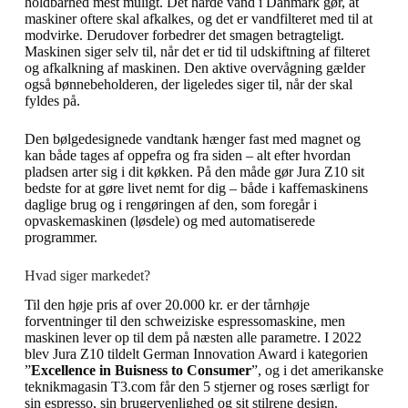
holdbarhed mest muligt. Det hårde vand i Danmark gør, at
maskiner oftere skal afkalkes, og det er vandfilteret med til at
modvirke. Derudover forbedrer det smagen betragteligt.
Maskinen siger selv til, når det er tid til udskiftning af filteret
og afkalkning af maskinen. Den aktive overvågning gælder
også bønnebeholderen, der ligeledes siger til, når der skal
fyldes på.
Den bølgedesignede vandtank hænger fast med magnet og
kan både tages af oppefra og fra siden – alt efter hvordan
pladsen arter sig i dit køkken. På den måde gør Jura Z10 sit
bedste for at gøre livet nemt for dig – både i kaffemaskinens
daglige brug og i rengøringen af den, som foregår i
opvaskemaskinen (løsdele) og med automatiserede
programmer.
Hvad siger markedet?
Til den høje pris af over 20.000 kr. er der tårnhøje
forventninger til den schweiziske espressomaskine, men
maskinen lever op til dem på næsten alle parametre. I 2022
blev Jura Z10 tildelt German Innovation Award i kategorien
”
Excellence in Buisness to Consumer
”, og i det amerikanske
teknikmagasin T3.com får den 5 stjerner og roses særligt for
sin espresso, sin brugervenlighed og sit stilrene design.