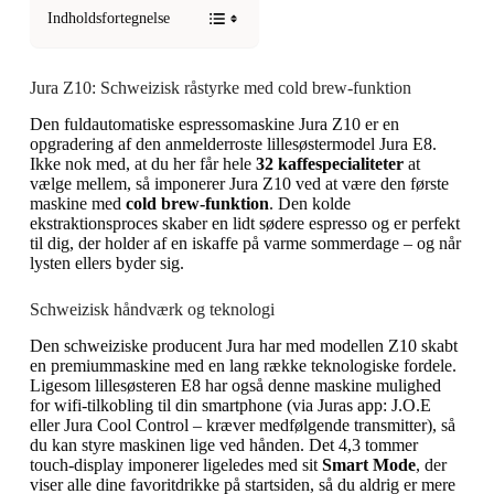
Indholdsfortegnelse
Jura Z10: Schweizisk råstyrke med cold brew-funktion
Den fuldautomatiske espressomaskine Jura Z10 er en
opgradering af den anmelderroste lillesøstermodel Jura E8.
Ikke nok med, at du her får hele
32 kaffespecialiteter
at
vælge mellem, så imponerer Jura Z10 ved at være den første
maskine med
cold brew-funktion
. Den kolde
ekstraktionsproces skaber en lidt sødere espresso og er perfekt
til dig, der holder af en iskaffe på varme sommerdage – og når
lysten ellers byder sig.
Schweizisk håndværk og teknologi
Den schweiziske producent Jura har med modellen Z10 skabt
en premiummaskine med en lang række teknologiske fordele.
Ligesom lillesøsteren E8 har også denne maskine mulighed
for wifi-tilkobling til din smartphone (via Juras app: J.O.E
eller Jura Cool Control – kræver medfølgende transmitter), så
du kan styre maskinen lige ved hånden. Det 4,3 tommer
touch-display imponerer ligeledes med sit
Smart Mode
, der
viser alle dine favoritdrikke på startsiden, så du aldrig er mere