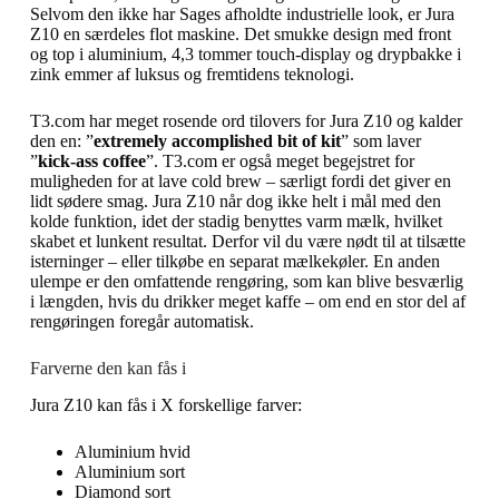
Selvom den ikke har Sages afholdte industrielle look, er Jura
Z10 en særdeles flot maskine. Det smukke design med front
og top i aluminium, 4,3 tommer touch-display og drypbakke i
zink emmer af luksus og fremtidens teknologi.
T3.com har meget rosende ord tilovers for Jura Z10 og kalder
den en: ”
extremely accomplished bit of kit
” som laver
”
kick-ass coffee
”. T3.com er også meget begejstret for
muligheden for at lave cold brew – særligt fordi det giver en
lidt sødere smag. Jura Z10 når dog ikke helt i mål med den
kolde funktion, idet der stadig benyttes varm mælk, hvilket
skabet et lunkent resultat. Derfor vil du være nødt til at tilsætte
isterninger – eller tilkøbe en separat mælkekøler. En anden
ulempe er den omfattende rengøring, som kan blive besværlig
i længden, hvis du drikker meget kaffe – om end en stor del af
rengøringen foregår automatisk.
Farverne den kan fås i
Jura Z10 kan fås i X forskellige farver:
Aluminium hvid
Aluminium sort
Diamond sort