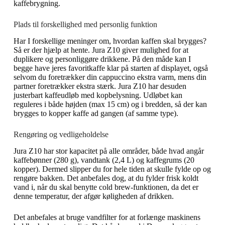
kaffebrygning.
Plads til forskellighed med personlig funktion
Har I forskellige meninger om, hvordan kaffen skal brygges?
Så er der hjælp at hente. Jura Z10 giver mulighed for at
duplikere og personliggøre drikkene. På den måde kan I
begge have jeres favoritkaffe klar på starten af displayet, også
selvom du foretrækker din cappuccino ekstra varm, mens din
partner foretrækker ekstra stærk. Jura Z10 har desuden
justerbart kaffeudløb med kopbelysning. Udløbet kan
reguleres i både højden (max 15 cm) og i bredden, så der kan
brygges to kopper kaffe ad gangen (af samme type).
Rengøring og vedligeholdelse
Jura Z10 har stor kapacitet på alle områder, både hvad angår
kaffebønner (280 g), vandtank (2,4 L) og kaffegrums (20
kopper). Dermed slipper du for hele tiden at skulle fylde op og
rengøre bakken. Det anbefales dog, at du fylder frisk koldt
vand i, når du skal benytte cold brew-funktionen, da det er
denne temperatur, der afgør køligheden af drikken.
Det anbefales at bruge vandfilter for at forlænge maskinens