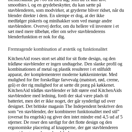
smoothies i, og en grydebeskytter, du kan sætte på
stavblenderen, som modvirker, at gryderne bliver ridset, når du
blender direkte i dem. En ulempe er dog, at der ikke
medfølger piskeris og minihakker som ved mange andre
stavblendere. Overvej derfor, om du hellere vil investere i et
sæt med mere tilbehør, eller om selve stavblenderens
blenderfunktion er nok for dig.
Fremragende kombination af æstetik og funktionalitet
KitchenAid roses stort set altid for sit flotte design, og den
trådløse stavblender er ingen undtagelse. Den slanke profil og
kombinationen af metal og plastik resulterer i et stilfuldt
apparat, der komplementerer moderne køkkeninteriør. Med
mulighed for fire forskellige farvevalg (matstort, rød, creme,
grå) er der rig mulighed for at sætte dit præg på køkkenet.
KitchenAid trådløs stavblender er lidt større end KitchenAids
stavblendere med ledning, fordi der skal være plads til
batteriet, men det er ikke noget, der går synderligt ud over
designet. Det britiske magasin The Independent beskriver den
som “en stavblender, der kombinerer funktionalitet med stil”
(oversat fra engelsk) og giver den intet mindre end 4,5 ud af 5
stjerner. De roser den særligt for det flotte design og den
ergonomiske placering af knapperne, der gør stavblenderen