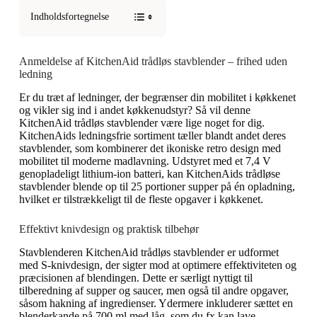
Indholdsfortegnelse
Anmeldelse af KitchenAid trådløs stavblender – frihed uden
ledning
Er du træt af ledninger, der begrænser din mobilitet i køkkenet
og vikler sig ind i andet køkkenudstyr? Så vil denne
KitchenAid trådløs stavblender være lige noget for dig.
KitchenAids ledningsfrie sortiment tæller blandt andet deres
stavblender, som kombinerer det ikoniske retro design med
mobilitet til moderne madlavning. Udstyret med et 7,4 V
genopladeligt lithium-ion batteri, kan KitchenAids trådløse
stavblender blende op til 25 portioner supper på én opladning,
hvilket er tilstrækkeligt til de fleste opgaver i køkkenet.
Effektivt knivdesign og praktisk tilbehør
Stavblenderen KitchenAid trådløs stavblender er udformet
med S-knivdesign, der sigter mod at optimere effektiviteten og
præcisionen af blendingen. Dette er særligt nyttigt til
tilberedning af supper og saucer, men også til andre opgaver,
såsom hakning af ingredienser. Ydermere inkluderer sættet en
blenderkande på 700 ml med låg, som du fx kan lave