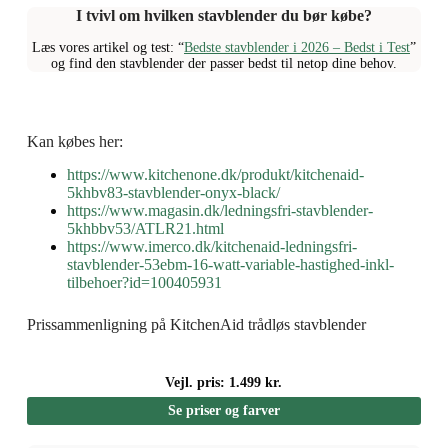
I tvivl om hvilken stavblender du bør købe?
Læs vores artikel og test: “
Bedste stavblender i 2026 – Bedst i Test
”
og find den stavblender der passer bedst til netop dine behov.
Kan købes her:
https://www.kitchenone.dk/produkt/kitchenaid-
5khbv83-stavblender-onyx-black/
https://www.magasin.dk/ledningsfri-stavblender-
5khbbv53/ATLR21.html
https://www.imerco.dk/kitchenaid-ledningsfri-
stavblender-53ebm-16-watt-variable-hastighed-inkl-
tilbehoer?id=100405931
Prissammenligning på KitchenAid trådløs stavblender
Vejl. pris: 1.499 kr.
Se priser og farver