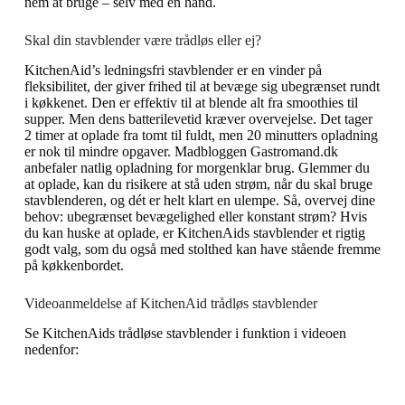
nem at bruge – selv med en hånd.
Skal din stavblender være trådløs eller ej?
KitchenAid’s ledningsfri stavblender
er en vinder på
fleksibilitet, der giver frihed til at bevæge sig ubegrænset rundt
i køkkenet. Den er effektiv til at blende alt fra smoothies til
supper. Men dens batterilevetid kræver overvejelse. Det tager
2 timer at oplade fra tomt til fuldt, men 20 minutters opladning
er nok til mindre opgaver. Madbloggen Gastromand.dk
anbefaler natlig opladning for morgenklar brug. Glemmer du
at oplade, kan du risikere at stå uden strøm, når du skal bruge
stavblenderen, og dét er helt klart en ulempe. Så, overvej dine
behov: ubegrænset bevægelighed eller konstant strøm? Hvis
du kan huske at oplade, er KitchenAids stavblender et rigtig
godt valg, som du også med stolthed kan have stående fremme
på køkkenbordet.
Videoanmeldelse af KitchenAid trådløs stavblender
Se KitchenAids trådløse stavblender i funktion i videoen
nedenfor: