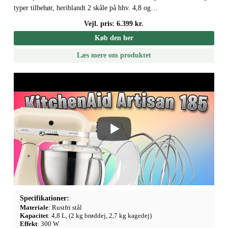
typer tilbehør, heriblandt 2 skåle på hhv. 4,8 og…
Vejl. pris: 6.399 kr.
Køb den her
Læs mere om produktet
Specifikationer:
Materiale
: Rustfri stål
Kapacitet
: 4,8 L, (2 kg brøddej, 2,7 kg kagedej)
Effekt
: 300 W