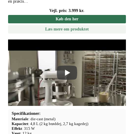
en præcis…
Vejl. pris: 3.999 kr.
Køb den her
Læs mere om produktet
Specifikationer:
Materiale
: die-cast (metal)
Kapacitet
: 4,8 L (2 kg brøddej, 2,7 kg kagedej)
Effekt
: 315 W
Vægt
: 12 kg