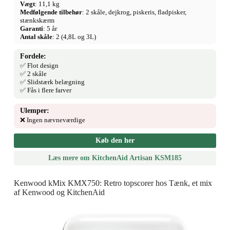
Vægt
: 11,1 kg
Medfølgende tilbehør
: 2 skåle, dejkrog, piskeris, fladpisker,
stænkskærm
Garanti
: 5 år
Antal skåle
: 2 (4,8L og 3L)
Fordele:
✅ Flot design
✅ 2 skåle
✅ Slidstærk belægning
✅ Fås i flere farver
Ulemper:
❌ Ingen nævneværdige
Køb den her
Læs mere om KitchenAid Artisan KSM185
Kenwood kMix KMX750: Retro topscorer hos Tænk, et mix
af Kenwood og KitchenAid