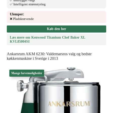
✅ Indbygget vægt
✅ Intelligent strømstyring
Ulemper:
❌ Pladskrævende
Køb den her
Læs mere om Kenwood Titanium Chef Baker XL
KVL85004SI
Ankarsrum AKM 6230: Valdemarsros valg og bedste
køkkenmaskine i Sverige i 2013
Mange farvemuligheder