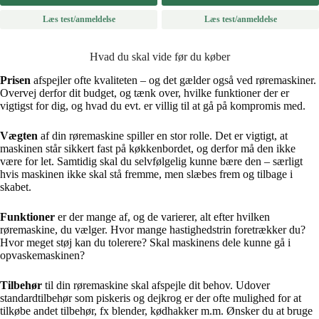
Læs test/anmeldelse
Læs test/anmeldelse
Hvad du skal vide før du køber
Prisen
afspejler ofte kvaliteten – og det gælder også ved røremaskiner.
Overvej derfor dit budget, og tænk over, hvilke funktioner der er
vigtigst for dig, og hvad du evt. er villig til at gå på kompromis med.
Vægten
af din røremaskine spiller en stor rolle. Det er vigtigt, at
maskinen står sikkert fast på køkkenbordet, og derfor må den ikke
være for let. Samtidig skal du selvfølgelig kunne bære den – særligt
hvis maskinen ikke skal stå fremme, men slæbes frem og tilbage i
skabet.
Funktioner
er der mange af, og de varierer, alt efter hvilken
røremaskine, du vælger. Hvor mange hastighedstrin foretrækker du?
Hvor meget støj kan du tolerere? Skal maskinens dele kunne gå i
opvaskemaskinen?
Tilbehør
til din røremaskine skal afspejle dit behov. Udover
standardtilbehør som piskeris og dejkrog er der ofte mulighed for at
tilkøbe andet tilbehør, fx blender, kødhakker m.m. Ønsker du at bruge