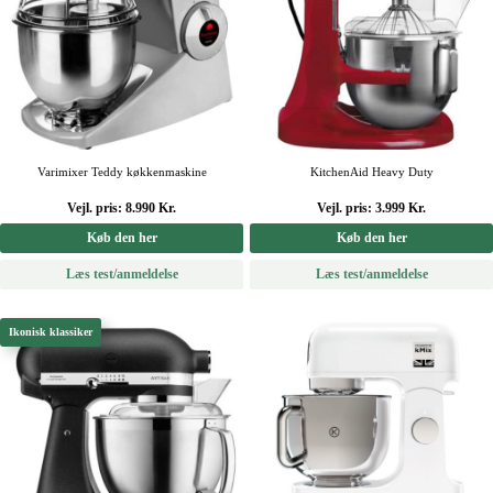
Varimixer Teddy køkkenmaskine
KitchenAid Heavy Duty
Vejl. pris: 8.990 Kr.
Vejl. pris: 3.999 Kr.
Køb den her
Køb den her
Læs test/anmeldelse
Læs test/anmeldelse
Ikonisk klassiker