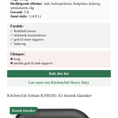
Medfølgende tilbehør
: skål, ballonpiskeris, fladpisker, dejkrog,
stænkskærm, låg
Garanti
: 5 år
Antal skåle
: 1 (4,8 L)
Fordele:
✅ Kraftfuld motor
✅ slidstærk konstruktion
✅ god til store opgaver
✅ støjsvag
Ulemper:
❌ tung
❌ mindre god til små opgaver
Køb den her
Læs mere om KitchenAid Heavy Duty
KitchenAid Artisan KSM185: En ikonisk klassiker
Ikonisk klassiker