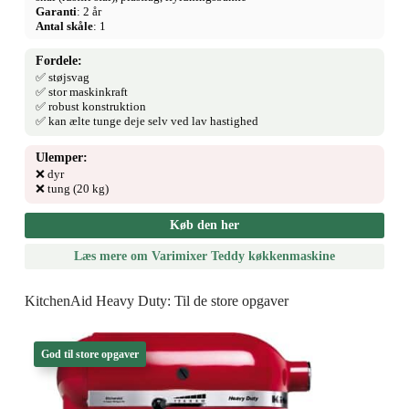
Garanti
: 2 år
Antal skåle
: 1
Fordele:
✅ støjsvag
✅ stor maskinkraft
✅ robust konstruktion
✅ kan ælte tunge deje selv ved lav hastighed
Ulemper:
❌ dyr
❌ tung (20 kg)
Køb den her
Læs mere om Varimixer Teddy køkkenmaskine
KitchenAid Heavy Duty: Til de store opgaver
God til store opgaver