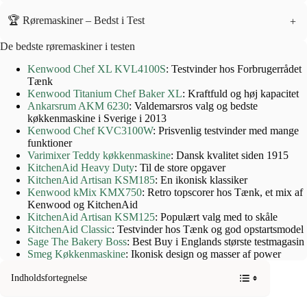
🏆 Røremaskiner – Bedst i Test
+
De bedste røremaskiner i testen
Kenwood Chef XL KVL4100S
: Testvinder hos Forbrugerrådet
Tænk
Kenwood Titanium Chef Baker XL
: Kraftfuld og høj kapacitet
Ankarsrum AKM 6230
: Valdemarsros valg og bedste
køkkenmaskine i Sverige i 2013
Kenwood Chef KVC3100W
: Prisvenlig testvinder med mange
funktioner
Varimixer Teddy køkkenmaskine
: Dansk kvalitet siden 1915
KitchenAid Heavy Duty
: Til de store opgaver
KitchenAid Artisan KSM185
: En ikonisk klassiker
Kenwood kMix KMX750
: Retro topscorer hos Tænk, et mix af
Kenwood og KitchenAid
KitchenAid Artisan KSM125
: Populært valg med to skåle
KitchenAid Classic
: Testvinder hos Tænk og god opstartsmodel
Sage The Bakery Boss
: Best Buy i Englands største testmagasin
Smeg Køkkenmaskine
: Ikonisk design og masser af power
Indholdsfortegnelse