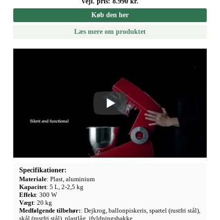
Vejl. pris: 8.990 kr.
Køb den her
Læs mere om produktet
Specifikationer:
Materiale
: Plast, aluminium
Kapacitet
: 5 L, 2-2,5 kg
Effekt
: 300 W
Vægt
: 20 kg
Medfølgende tilbehør:
: Dejkrog, ballonpiskeris, spartel (rustfri stål),
skål (rustfri stål), plastlåg, ifyldningsbakke