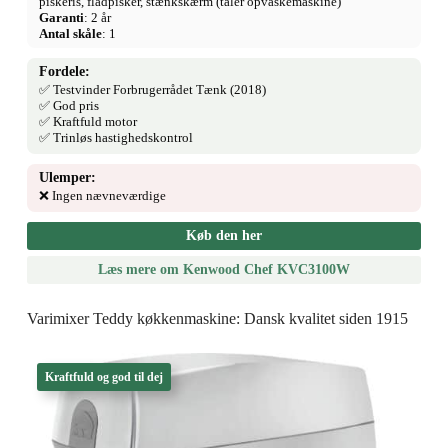
piskeris, fladpisker, stænkskærm (tåler opvaskemaskine)
Garanti
: 2 år
Antal skåle
: 1
Fordele:
✅ Testvinder Forbrugerrådet Tænk (2018)
✅ God pris
✅ Kraftfuld motor
✅ Trinløs hastighedskontrol
Ulemper:
❌ Ingen nævneværdige
Køb den her
Læs mere om Kenwood Chef KVC3100W
Varimixer Teddy køkkenmaskine: Dansk kvalitet siden 1915
Kraftfuld og god til dej