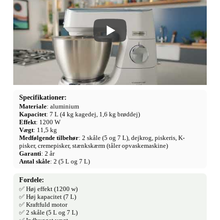
Specifikationer:
Materiale
: aluminium
Kapacitet
: 7 L (4 kg kagedej, 1,6 kg brøddej)
Effekt
: 1200 W
Vægt
: 11,5 kg
Medfølgende tilbehør
: 2 skåle (5 og 7 L), dejkrog, piskeris, K-
pisker, cremepisker, stænkskærm (tåler opvaskemaskine)
Garanti
: 2 år
Antal skåle
: 2 (5 L og 7 L)
Fordele:
✅ Høj effekt (1200 w)
✅ Høj kapacitet (7 L)
✅ Kraftfuld motor
✅ 2 skåle (5 L og 7 L)